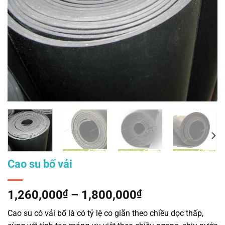
Cao su bố vải
Khoảng
1,260,000
₫
–
1,800,000
₫
giá:
Cao su có vải bố là có tỷ lệ co giãn theo chiều dọc thấp,
từ