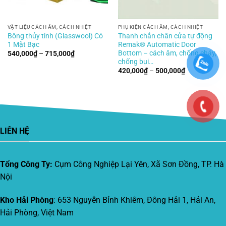
VẬT LIỆU CÁCH ÂM, CÁCH NHIỆT
PHỤ KIỆN CÁCH ÂM, CÁCH NHIỆT
Bông thủy tinh (Glasswool) Có
Thanh chắn chân cửa tự động
1 Mặt Bạc
Remak® Automatic Door
Bottom – cách âm, chống cháy,
Khoảng
540,000
₫
–
715,000
₫
giá:
chống bụi…
từ
Khoảng
420,000
₫
–
500,000
₫
540,000₫
giá:
đến
từ
715,000₫
00₫
420,000₫
đến
00₫
500,000₫
LIÊN HỆ
Tổng Công Ty:
Cụm Công Nghiệp Lại Yên, Xã Sơn Đồng, TP. Hà
Nội
Kho Hải Phòng
: 653 Nguyễn Bỉnh Khiêm, Đông Hải 1, Hải An,
Hải Phòng, Việt Nam