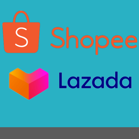
Xin chào! Em là chuyên
viên tư vấn của Remak
+