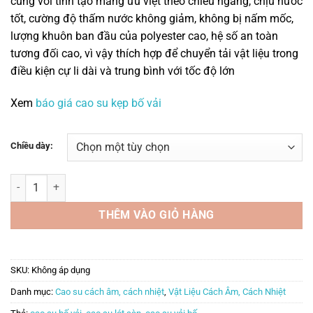
cùng với tính tạo máng ưu việt theo chiều ngang, chịu nước
1,260,000₫
tốt, cường độ thấm nước không giảm, không bị nấm mốc,
đến
lượng khuôn ban đầu của polyester cao, hệ số an toàn
1,800,000₫
tương đối cao, vì vậy thích hợp để chuyển tải vật liệu trong
điều kiện cự li dài và trung bình với tốc độ lớn
Xem
báo giá cao su kẹp bố vải
Chiều dày:
Cao su bố vải số lượng
THÊM VÀO GIỎ HÀNG
SKU:
Không áp dụng
Danh mục:
Cao su cách âm, cách nhiệt
,
Vật Liệu Cách Âm, Cách Nhiệt