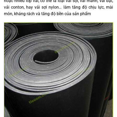
hoặc nhiều lớp vải, có thể là loại vải sợi, vải mành, vải bạt,
vải conton, hay vải sợi nylon… làm tăng độ chịu lực, mài
mòn, kháng rách và tăng độ bền của sản phẩm