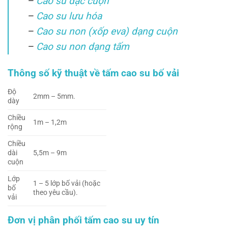
–
Cao su đặc cuộn
–
Cao su lưu hóa
–
Cao su non (xốp eva) dạng cuộn
–
Cao su non dạng tấm
Thông số kỹ thuật về tấm cao su bố vải
Độ
2mm – 5mm.
dày
Chiều
1m – 1,2m
rộng
Chiều
dài
5,5m – 9m
cuộn
Lớp
1 – 5 lớp bố vải (hoặc
bố
theo yêu cầu).
vải
Đơn vị phân phối tấm cao su uy tín