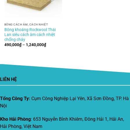
BÔNG CÁCH ÂM, CÁCH NHIỆT
Bông khoáng Rockwool Thái
Lan siêu cách âm cách nhiệt
chống cháy
Khoảng
490,000
₫
–
1,240,000
₫
giá:
từ
490,000₫
đến
1,240,000₫
LIÊN HỆ
Tổng Công Ty:
Cụm Công Nghiệp Lại Yên, Xã Sơn Đồng, TP. Hà
Nội
Kho Hải Phòng
: 653 Nguyễn Bỉnh Khiêm, Đông Hải 1, Hải An,
Hải Phòng, Việt Nam