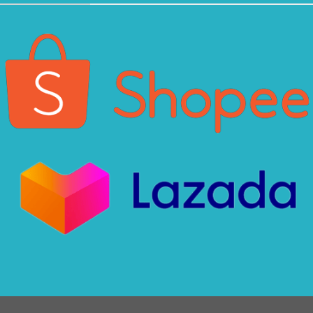
Xin chào! Em là chuyên
viên tư vấn của Remak