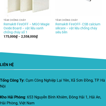
TẤM CHỐNG CHÁY
TẤM CHỐNG CHÁY
Remak® FireOFF – MGO Magie
Remak® FireOFF- CSB calcium
Oxide Board – vật liệu xanh
silicate – vật liệu chống cháy
chống cháy số 1
siêu bền
Khoảng
175,000
₫
–
2,558,000
₫
giá:
từ
175,000₫
đến
2,558,000₫
LIÊN HỆ
Tổng Công Ty:
Cụm Công Nghiệp Lại Yên, Xã Sơn Đồng, TP. Hà
Nội
Kho Hải Phòng
: 653 Nguyễn Bỉnh Khiêm, Đông Hải 1, Hải An,
Hải Phòng, Việt Nam