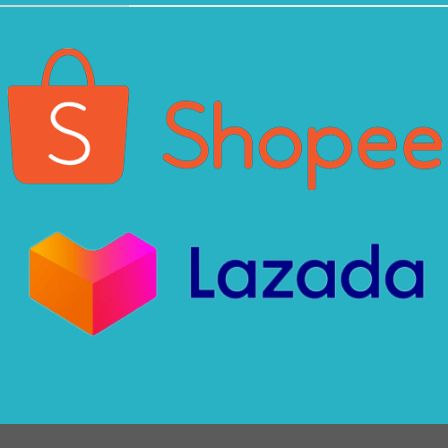
Xin chào! Em là chuyên
viên tư vấn của Remak