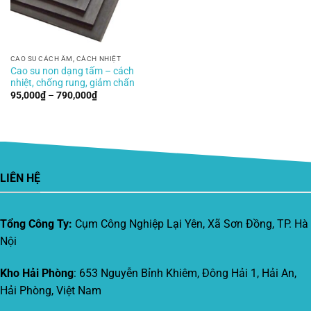
CAO SU CÁCH ÂM, CÁCH NHIỆT
Cao su non dạng tấm – cách
nhiệt, chống rung, giảm chấn
Khoảng
95,000
₫
–
790,000
₫
giá:
từ
95,000₫
đến
790,000₫
LIÊN HỆ
Tổng Công Ty:
Cụm Công Nghiệp Lại Yên, Xã Sơn Đồng, TP. Hà
Nội
Kho Hải Phòng
: 653 Nguyễn Bỉnh Khiêm, Đông Hải 1, Hải An,
Hải Phòng, Việt Nam