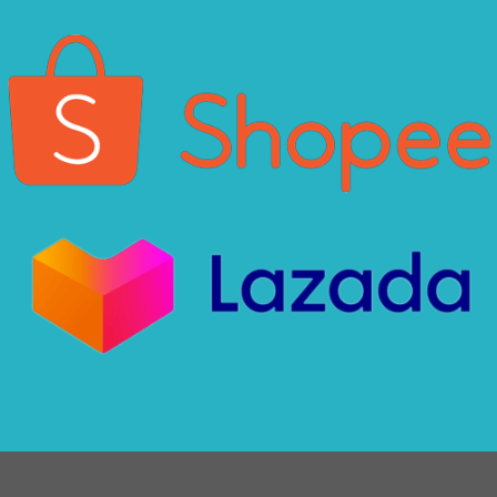
Xin chào! Em là chuyên
viên tư vấn của Remak
+