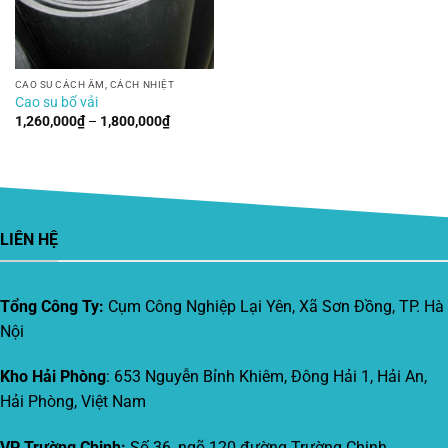
CAO SU CÁCH ÂM, CÁCH NHIỆT
Cao su bố vải
Khoảng
1,260,000
₫
–
1,800,000
₫
giá:
từ
1,260,000₫
đến
1,800,000₫
LIÊN HỆ
Tổng Công Ty:
Cụm Công Nghiệp Lại Yên, Xã Sơn Đồng, TP. Hà
Nội
Kho Hải Phòng
: 653 Nguyễn Bỉnh Khiêm, Đông Hải 1, Hải An,
Hải Phòng, Việt Nam
VP Trường Chinh:
Số 36, ngõ 120 đường Trường Chinh,