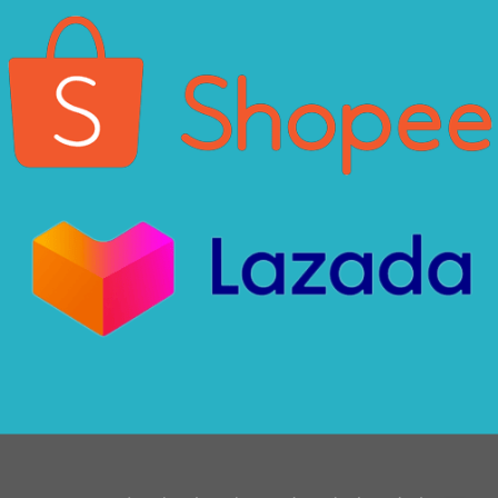
Xin chào! Em là chuyên
viên tư vấn của Remak
+