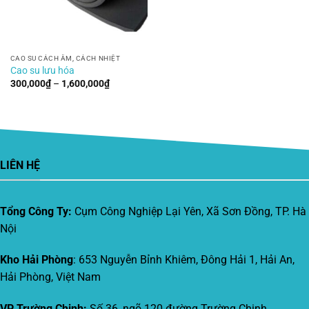
CAO SU CÁCH ÂM, CÁCH NHIỆT
Cao su lưu hóa
Khoảng
300,000
₫
–
1,600,000
₫
giá:
từ
300,000₫
đến
1,600,000₫
LIÊN HỆ
Tổng Công Ty:
Cụm Công Nghiệp Lại Yên, Xã Sơn Đồng, TP. Hà
Nội
Kho Hải Phòng
: 653 Nguyễn Bỉnh Khiêm, Đông Hải 1, Hải An,
Hải Phòng, Việt Nam
VP Trường Chinh:
Số 36, ngõ 120 đường Trường Chinh,