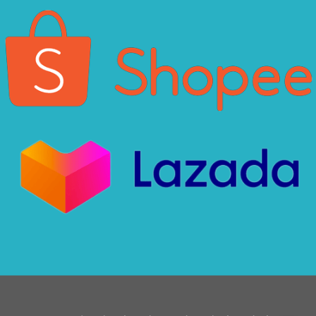
Xin chào! Em là chuyên
viên tư vấn của Remak
+