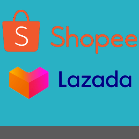
Xin chào! Em là chuyên
viên tư vấn của Remak
+