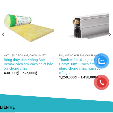
VẬT LIỆU CÁCH ÂM, CÁCH NHIỆT
PHỤ KIỆN CÁCH ÂM, CÁCH NHIỆT
Bông thủy tinh Không Bạc –
Thanh chắn cửa tự co Remak®
Remak cách âm, cách nhiệt bảo
Heavy Duty – Cách âm, cách
ôn, chống cháy
nhiệt, chống cháy, ngăn côn
trùng…
Khoảng
430,000
₫
–
625,000
₫
giá:
Khoảng
1,250,000
₫
–
1,450,000
₫
từ
giá:
430,000₫
từ
0₫
đến
1,250,00
625,000₫
đến
1,450,00
LIÊN HỆ