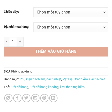
Chiều dày:
Địa chỉ mua hàng
Lưới đỡ bông (lưới thép mạ kẽm) số lượng
THÊM VÀO GIỎ HÀNG
SKU:
Không áp dụng
Danh mục:
Phụ kiện cách âm, cách nhiệt
,
Vật Liệu Cách Âm, Cách Nhiệt
Thẻ:
lưới đỡ bông
,
lưới đỡ bông khoáng
,
lưới thép mạ kẽm