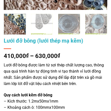
Lưới đỡ bông (lưới thép mạ kẽm)
Khoảng
410,000
₫
–
630,000
₫
giá:
Lưới đỡ bông được làm từ sợi thép chất lượng cao, thông
từ
qua quá trình hàn tự động tinh vi tạo thành vỉ lưới đồng
410,000₫
nhất. Sản phẩm được sử dụng để lắp đặt trên xà gồ mái
đến
làm lớp lót đỡ vật liệu cách nhiệt bên trên.
630,000₫
Quy cách lưới kẽm đỡ bông
– Kích thước: 1.2mx50mx1mm
– Khoảng cách ô: 100mmx100mm