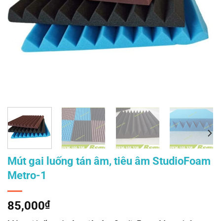
Mút gai luống tán âm, tiêu âm StudioFoam
Metro-1
85,000
₫