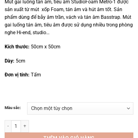
Mút gai luống tán âm, tiêu âm StudioFoam Metro-1 được
sản xuất từ mút xốp Foam, tán âm và hút âm tốt. Sản
phẩm dùng để bẫy âm trần, vách và tán âm Basstrap. Mút
gai luống tán âm, tiêu âm được sử dụng nhiều trong phòng
nghe Hi-end, studio…
Kích thước:
50cm x 50cm
Dày:
5cm
Đơn vị tính:
Tấm
Màu sắc:
Mút gai luống tán âm, tiêu âm StudioFoam Metro-1 số lượng