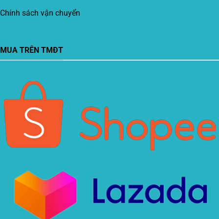
Chính sách vận chuyển
MUA TRÊN TMĐT
Xin chào! Em là chuyên
viên tư vấn của Remak