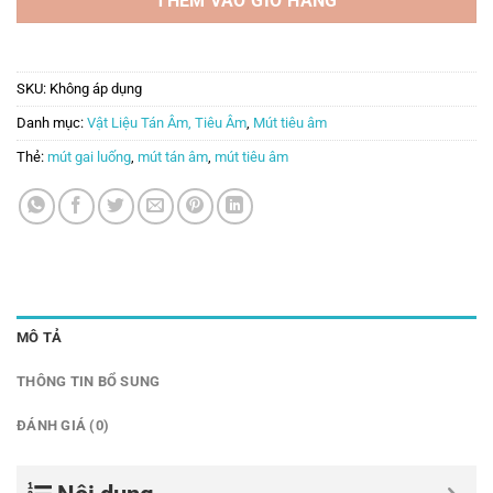
THÊM VÀO GIỎ HÀNG
SKU:
Không áp dụng
Danh mục:
Vật Liệu Tán Âm, Tiêu Âm
,
Mút tiêu âm
Thẻ:
mút gai luống
,
mút tán âm
,
mút tiêu âm
MÔ TẢ
THÔNG TIN BỔ SUNG
ĐÁNH GIÁ (0)