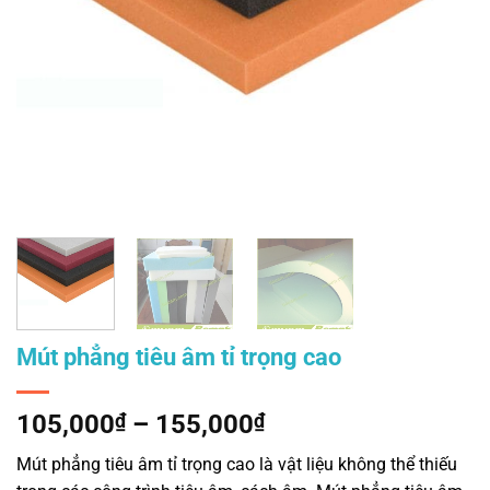
Mút phẳng tiêu âm tỉ trọng cao
Khoảng
105,000
₫
–
155,000
₫
giá:
Mút phẳng tiêu âm tỉ trọng cao là vật liệu không thể thiếu
từ