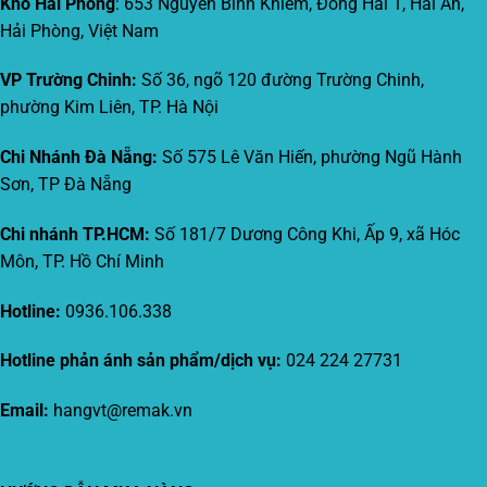
Kho Hải Phòng
: 653 Nguyễn Bỉnh Khiêm, Đông Hải 1, Hải An,
Hải Phòng, Việt Nam
VP Trường Chinh:
Số 36, ngõ 120 đường Trường Chinh,
phường Kim Liên, TP. Hà Nội
Chi Nhánh Đà Nẵng:
Số 575 Lê Văn Hiến, phường Ngũ Hành
Sơn, TP Đà Nẵng
Chi nhánh TP.HCM:
Số 181/7 Dương Công Khi, Ấp 9, xã Hóc
Môn, TP. Hồ Chí Minh
Hotline:
0936.106.338
Hotline phản ánh sản phẩm/dịch vụ:
024 224 27731
Email:
hangvt@remak.vn