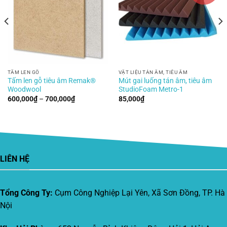
TẤM LEN GỖ
VẬT LIỆU TÁN ÂM, TIÊU ÂM
Tấm len gỗ tiêu âm Remak®
Mút gai luống tán âm, tiêu âm
Woodwool
StudioFoam Metro-1
Khoảng
600,000
₫
–
700,000
₫
85,000
₫
giá:
từ
600,000₫
đến
700,000₫
LIÊN HỆ
Tổng Công Ty:
Cụm Công Nghiệp Lại Yên, Xã Sơn Đồng, TP. Hà
Nội