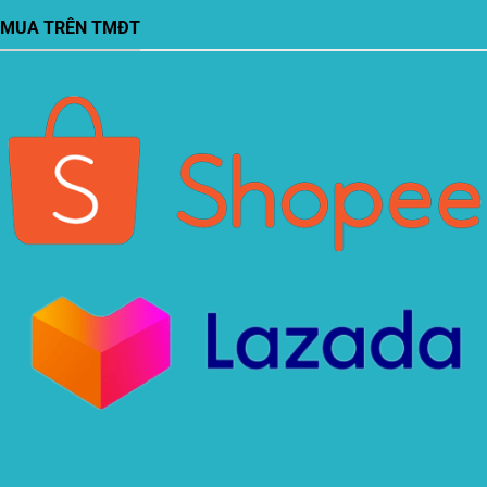
MUA TRÊN TMĐT
Xin chào! Em là chuyên
viên tư vấn của Remak