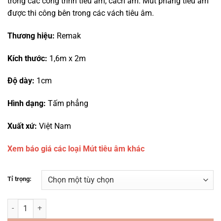
trong các công trình tiêu âm, cách âm. Mút phẳng tiêu âm
105,000₫
được thi công bên trong các vách tiêu âm.
đến
155,000₫
Thương hiệu:
Remak
Kích thước:
1,6m x 2m
Độ dày:
1cm
Hình dạng:
Tấm phẳng
Xuất xứ:
Việt Nam
Xem báo giá các loại Mút tiêu âm khác
Tỉ trọng:
Mút phẳng tiêu âm tỉ trọng cao số lượng