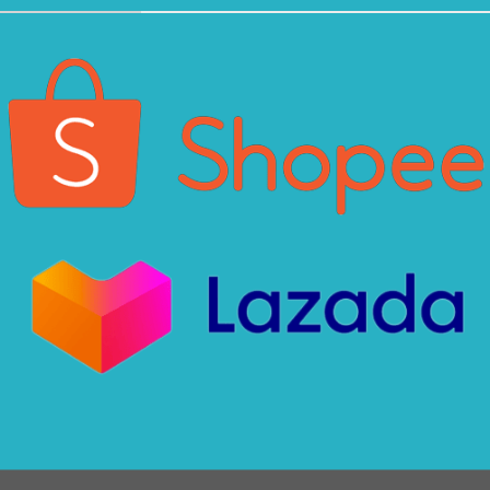
Xin chào! Em là chuyên
viên tư vấn của Remak