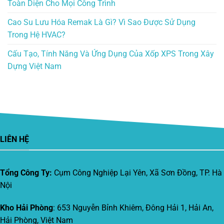
Toàn Diện Cho Mọi Công Trình
Cao Su Lưu Hóa Remak Là Gì? Vì Sao Được Sử Dụng
Trong Hệ HVAC?
Cấu Tạo, Tính Năng Và Ứng Dụng Của Xốp XPS Trong Xây
Dựng Việt Nam
LIÊN HỆ
Tổng Công Ty:
Cụm Công Nghiệp Lại Yên, Xã Sơn Đồng, TP. Hà
Nội
Kho Hải Phòng
: 653 Nguyễn Bỉnh Khiêm, Đông Hải 1, Hải An,
Hải Phòng, Việt Nam