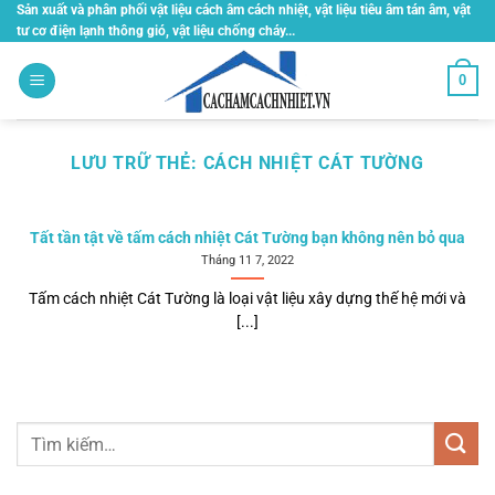
Bỏ
Sản xuất và phân phối vật liệu cách âm cách nhiệt, vật liệu tiêu âm tán âm, vật
tư cơ điện lạnh thông gió, vật liệu chống cháy...
qua
nội
0
dung
LƯU TRỮ THẺ:
CÁCH NHIỆT CÁT TƯỜNG
Tất tần tật về tấm cách nhiệt Cát Tường bạn không nên bỏ qua
Tháng 11 7, 2022
Tấm cách nhiệt Cát Tường là loại vật liệu xây dựng thế hệ mới và
[...]