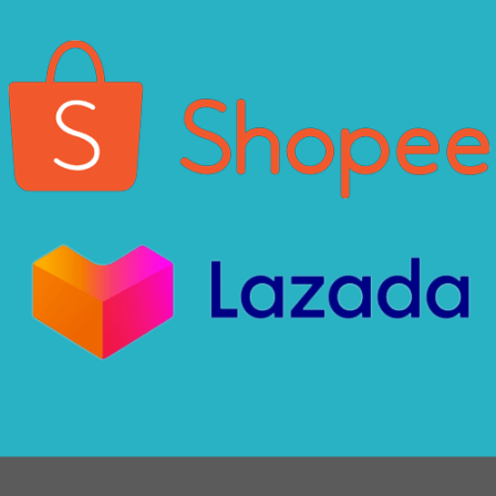
Xin chào! Em là chuyên
viên tư vấn của Remak
+