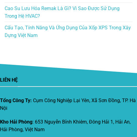
Cao Su Lưu Hóa Remak Là Gì? Vì Sao Được Sử Dụng
Trong Hệ HVAC?
Cấu Tạo, Tính Năng Và Ứng Dụng Của Xốp XPS Trong Xây
Dựng Việt Nam
LIÊN HỆ
Tổng Công Ty:
Cụm Công Nghiệp Lại Yên, Xã Sơn Đồng, TP. Hà
Nội
Kho Hải Phòng
: 653 Nguyễn Bỉnh Khiêm, Đông Hải 1, Hải An,
Hải Phòng, Việt Nam