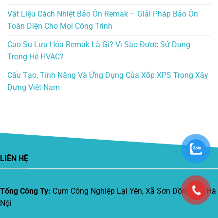
Vật Liệu Cách Nhiệt Bảo Ôn Remak – Giải Pháp Bảo Ôn
Toàn Diện Cho Mọi Công Trình
Cao Su Lưu Hóa Remak Là Gì? Vì Sao Được Sử Dụng
Trong Hệ HVAC?
Cấu Tạo, Tính Năng Và Ứng Dụng Của Xốp XPS Trong Xây
Dựng Việt Nam
LIÊN HỆ
Tổng Công Ty:
Cụm Công Nghiệp Lại Yên, Xã Sơn Đồng, TP. Hà
Nội